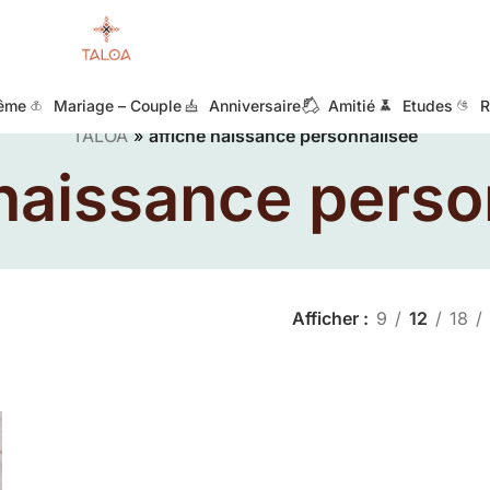
ême
Mariage – Couple
Anniversaire
Amitié
Etudes
R
TALOA
»
affiche naissance personnalisée
 naissance perso
Afficher
9
12
18