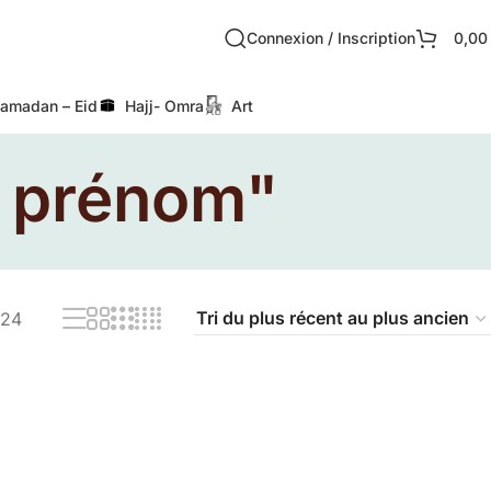
Connexion / Inscription
0,0
amadan – Eid
Hajj- Omra
Art
c prénom"
24