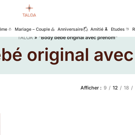
ême
Mariage – Couple
Anniversaire
Amitié
Etudes
R
TALOA
»
"Body bébé original avec prénom"
bé original ave
Afficher
9
12
18