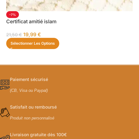
-7%
Certificat amitié islam
19,99
€
21,50
€
Sélectionner Les Options
Paiement sécurisé
(CB, Visa ou Paypal)
Satisfait ou remboursé
Produit non personnalisé
Livraison gratuite dès 100€