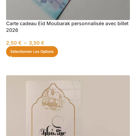
Carte cadeau Eid Moubarak personnalisée avec billet
2026
2,50
€
–
3,50
€
Sélectionner Les Options