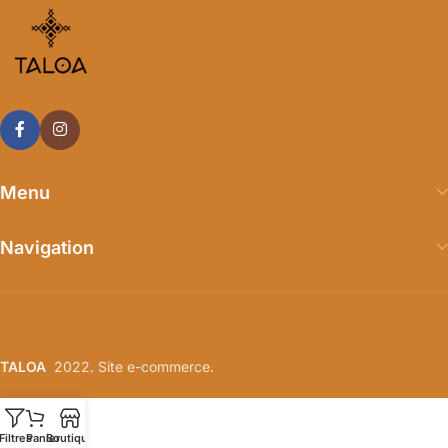
Menu
Navigation
TALOA
2022. Site e-commerce.
Filtres
Panier
Boutique