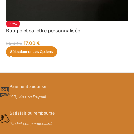
-32%
Bougie et sa lettre personnalisée
17,00
€
25,00
€
Sélectionner Les Options
Paiement sécurisé
(CB, Visa ou Paypal)
Satisfait ou remboursé
Produit non personnalisé