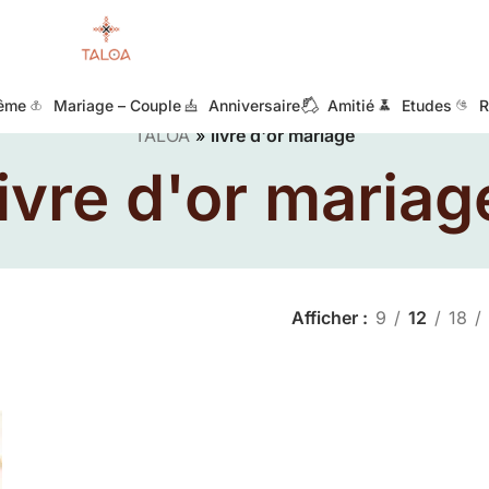
ême
Mariage – Couple
Anniversaire
Amitié
Etudes
R
TALOA
»
livre d'or mariage
livre d'or mariag
Afficher
9
12
18