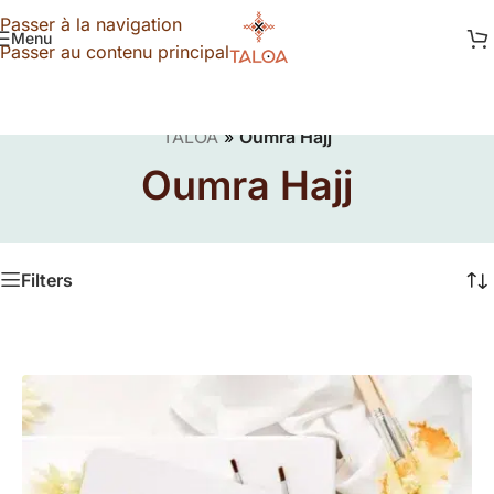
Passer à la navigation
Menu
Passer au contenu principal
TALOA
»
Oumra Hajj
Oumra Hajj
Filters