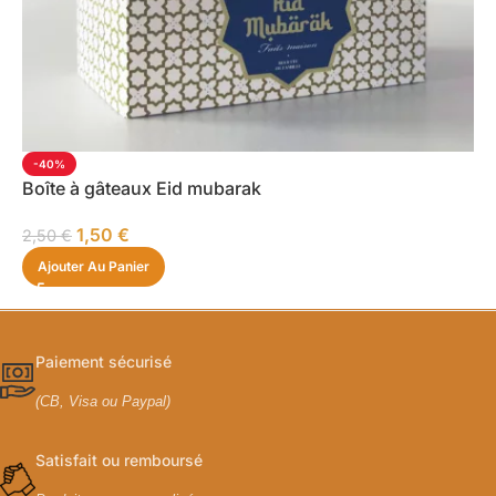
-40%
Boîte à gâteaux Eid mubarak
1,50
€
2,50
€
Ajouter Au Panier
Paiement sécurisé
(CB, Visa ou Paypal)
Satisfait ou remboursé