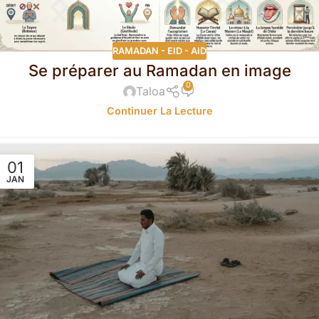
RAMADAN - EID - AID
Se préparer au Ramadan en image
0
Taloa
Continuer La Lecture
01
JAN