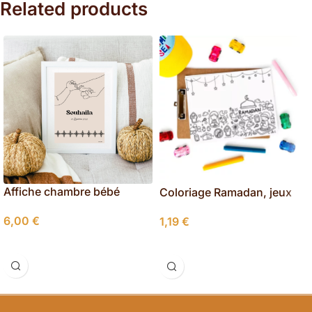
Related products
Affiche chambre bébé
Coloriage Ramadan, jeux
personnalisée à imprimer 1
enfants à imprimer
6,00
€
1,19
€
Sélectionner Les Options
Ajouter Au Panier