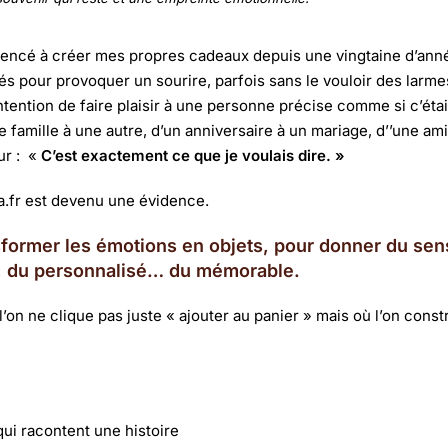
mmencé à créer mes propres cadeaux depuis une vingtaine d’ann
s pour provoquer un sourire, parfois sans le vouloir des larm
ntention de faire plaisir à une personne précise comme si c’était
e famille à une autre, d’un anniversaire à un mariage, d’’une am
ur : «
C’est exactement ce que je voulais dire. »
a.fr est devenu une évidence.
sformer les émotions en objets, p
our donner du sen
rai, du personnalisé… du mémorable.
l’on ne clique pas juste « ajouter au panier » mais où l’on const
ui racontent une histoire