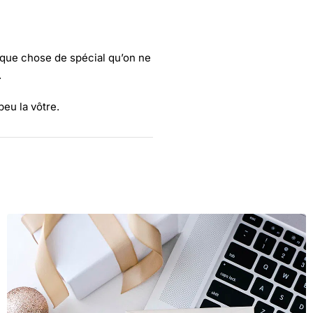
lque chose de spécial qu’on ne
.
peu la vôtre.