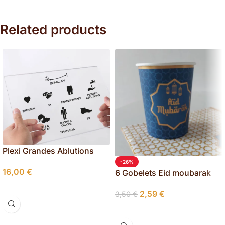
Related products
Plexi Grandes Ablutions
-26%
16,00
€
6 Gobelets Eid moubarak
Choix Des Options
2,59
€
3,50
€
Ajouter Au Panier