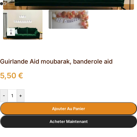
Guirlande Aid moubarak, banderole aid
5,50
€
-
+
Ajouter Au Panier
Acheter Maintenant