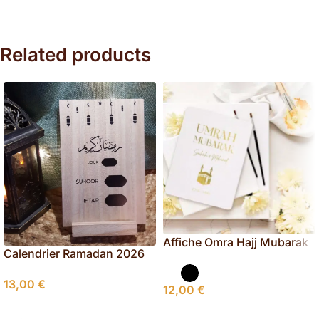
Related products
Affiche Omra Hajj Mubarak
Calendrier Ramadan 2026
personnalisée, Omra Hajj
(2ème modèle)
ramadan 2026
13,00
€
12,00
€
Ajouter Au Panier
Sélectionner Les Options