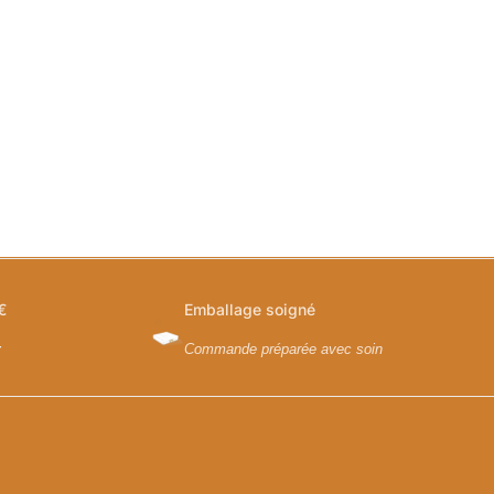
€
Emballage soigné
y
Commande préparée avec soin