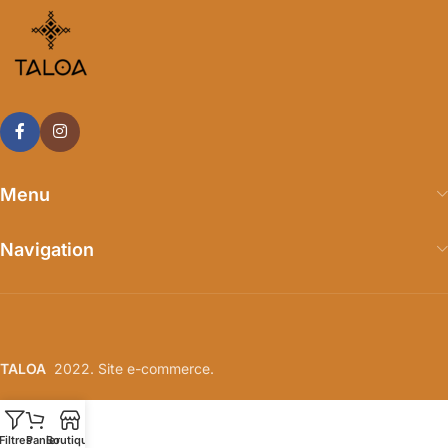
Menu
Navigation
TALOA
2022. Site e-commerce.
Filtres
Panier
Boutique