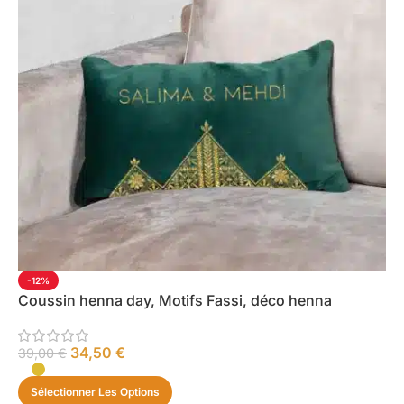
-12%
Coussin henna day, Motifs Fassi, déco henna
34,50
€
39,00
€
Sélectionner Les Options