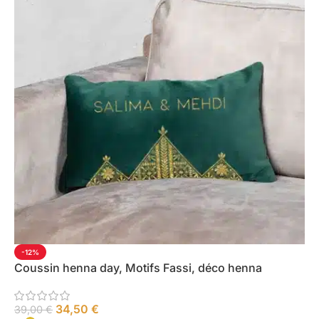
-12%
Coussin henna day, Motifs Fassi, déco henna
34,50
€
39,00
€