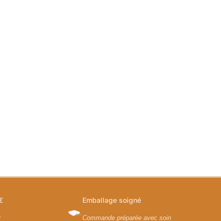
€
Emballage soigné
y
Commande préparée avec soin