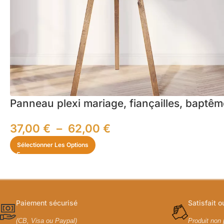
Panneau plexi mariage, fiançailles, baptêm
37,00
€
–
62,00
€
Sélectionner Les Options
Paiement sécurisé
Satisfait 
(CB, Visa ou Paypal)
Produit non 