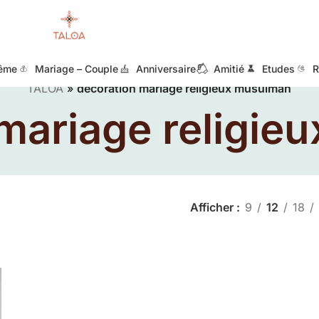
ême
Mariage – Couple
Anniversaire
Amitié
Etudes
R
TALOA
»
décoration mariage religieux musulman
 mariage religie
Afficher
9
12
18