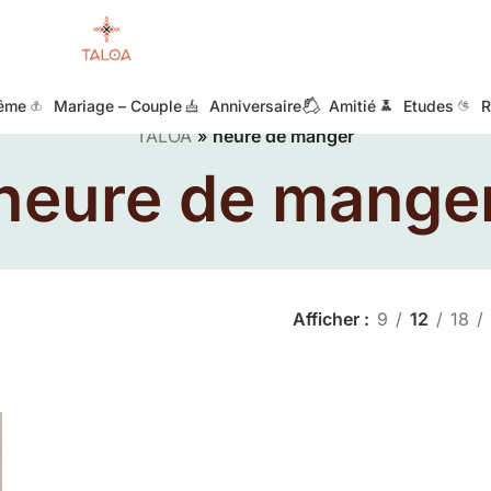
ême
Mariage – Couple
Anniversaire
Amitié
Etudes
R
TALOA
»
heure de manger
heure de mange
Afficher
9
12
18