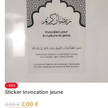
-33%
Sticker Invocation jeune
2,00
€
3,00
€