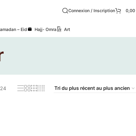
Connexion / Inscription
0,0
amadan – Eid
Hajj- Omra
Art
r
24