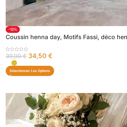
-12%
Coussin henna day, Motifs Fassi, déco he
34,50
€
39,00
€
Sélectionner Les Options