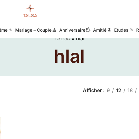
ême
Mariage – Couple
Anniversaire
Amitié
Etudes
R
TALOA
»
hlal
hlal
Afficher
9
12
18