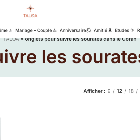
ême
Mariage – Couple
Anniversaire
Amitié
Etudes
R
TALOA
»
onglets pour suivre les sourates dans le Coran
ivre les sourat
Afficher
9
12
18