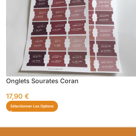
Onglets Sourates Coran
17,90
€
Sélectionner Les Options