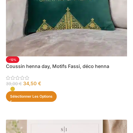
-12%
Coussin henna day, Motifs Fassi, déco henna
34,50
€
39,00
€
Sélectionner Les Options