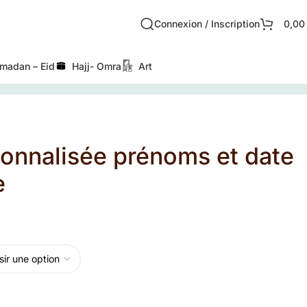
Connexion / Inscription
0,0
madan – Eid
Hajj- Omra
Art
sonnalisée prénoms et date
e