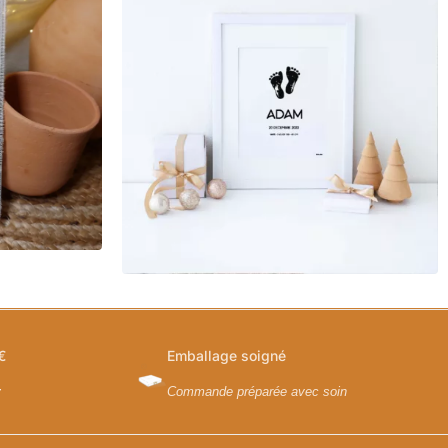
€
Emballage soigné
y
Commande préparée avec soin