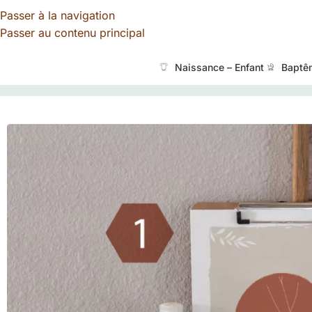
Passer à la navigation
Passer au contenu principal
Naissance – Enfant
Baptê
TALOA
»
Boutique
»
Affiche personnalisée prénoms et d