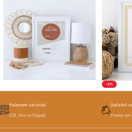
-2%
Paiement sécurisé
Satisfait 
(CB, Visa ou Paypal)
Produit non 