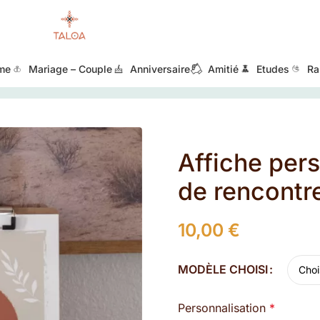
me
Mariage – Couple
Anniversaire
Amitié
Etudes
Ra
ate de rencontre
Affiche per
de rencontr
10,00
€
MODÈLE CHOISI
Personnalisation
*