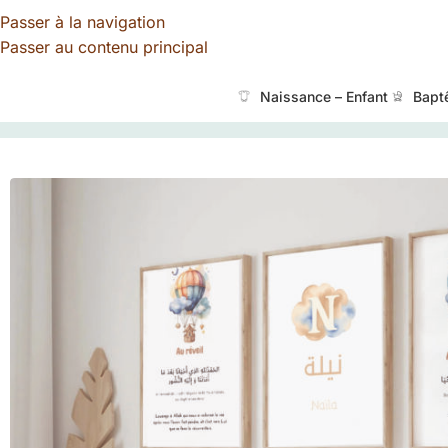
Passer à la navigation
Passer au contenu principal
Naissance – Enfant
Bapt
TALOA
»
Boutique
»
invocation du matin et du soir