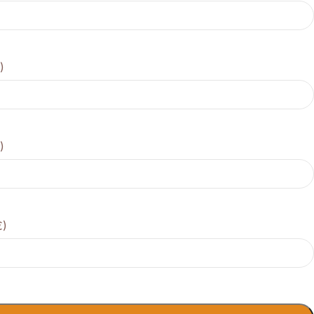
)
)
€)