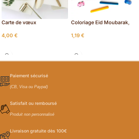
Carte de vœux
Coloriage Eid Moubarak,
personnalisée pour mariés
Dessin Eid Moubarak à
4,00
€
1,19
€
imprimer
Sélectionner Les Options
Ajouter Au Panier
Paiement sécurisé
(CB, Visa ou Paypal)
Satisfait ou remboursé
Produit non personnalisé
Livraison gratuite dès 100€