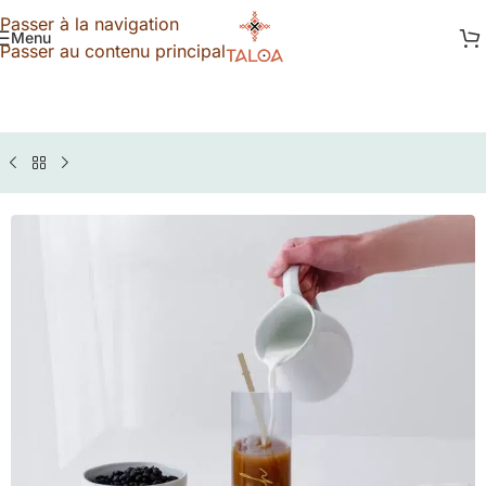
Passer à la navigation
Menu
Passer au contenu principal
TALOA
»
Boutique
»
Mug avec paille, verre avec paille