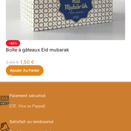
-40%
Boîte à gâteaux Eid mubarak
1,50
€
2,50
€
Ajouter Au Panier
Paiement sécurisé
(CB, Visa ou Paypal)
Satisfait ou remboursé