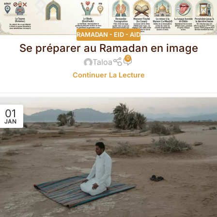
RAMADAN - EID - AID
Se préparer au Ramadan en image
0
Taloa
Continuer La Lecture
01
JAN