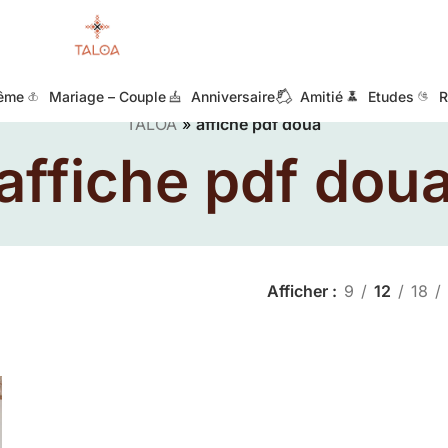
ême
Mariage – Couple
Anniversaire
Amitié
Etudes
R
TALOA
»
affiche pdf doua
affiche pdf dou
Afficher
9
12
18