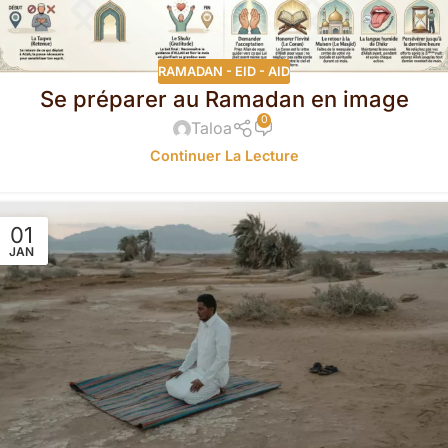
RAMADAN - EID - AID
Se préparer au Ramadan en image
0
Taloa
Continuer La Lecture
01
JAN