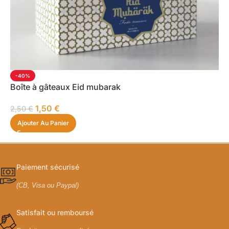
-40%
Boîte à gâteaux Eid mubarak
1,50
€
2,50
€
Ajouter Au Panier
Paiement sécurisé
(CB, Visa ou Paypal)
Satisfait ou remboursé