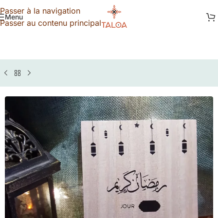
Passer à la navigation
Menu
Passer au contenu principal
LOA
»
Boutique
»
Calendrier Ramadan 2023 - 1er modèle