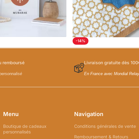
-14%
ou remboursé
Livraison gratuite dès 100
personnalisé
En France avec Mondial Rela
Menu
Navigation
Boutique de cadeaux
Conditions générales de vente
personnalisés
Remboursement & Retours