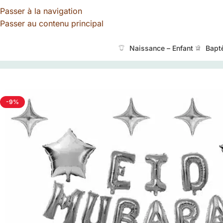
Passer à la navigation
Passer au contenu principal
Naissance – Enfant
Bapt
TALOA
»
Boutique
»
Ballon Eid Mubarak
-9%