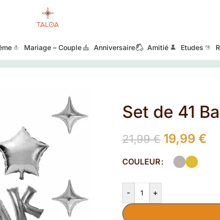
ême
Mariage – Couple
Anniversaire
Amitié
Etudes
R
Set de 41 B
19,99
€
21,99
€
COULEUR
-
+