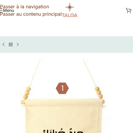
Passer à la navigation
Menu
Passer au contenu principal
LOA
»
Boutique
»
Guirlande Eid moubarak, Aid Moubarak