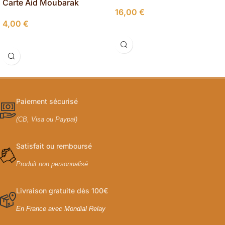
Carte Aid Moubarak
16,00
€
personnalisée
4,00
€
Choix Des Options
Sélectionner Les Options
Paiement sécurisé
(CB, Visa ou Paypal)
Satisfait ou remboursé
Produit non personnalisé
Livraison gratuite dès 100€
En France avec Mondial Relay