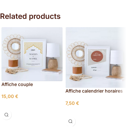
Related products
Affiche couple
Personnalisée Style Oriental
Affiche calendrier horaires
15,00
€
Ramadan : iftar – suhoor
7,50
€
Sélectionner Les Options
Ajouter Au Panier