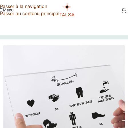
Passer à la navigation
Menu
Passer au contenu principal
TALOA
»
Boutique
»
Plexi Grandes Ablutions