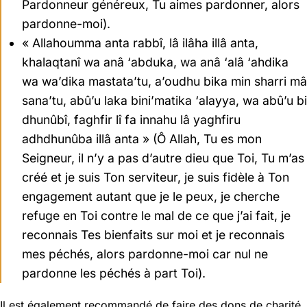
Pardonneur généreux, Tu aimes pardonner, alors
pardonne-moi).
« Allahoumma anta rabbî, lâ ilâha illâ anta,
khalaqtanî wa anâ ‘abduka, wa anâ ‘alâ ‘ahdika
wa wa’dika mastata’tu, a’oudhu bika min sharri mâ
sana’tu, abû’u laka bini’matika ‘alayya, wa abû’u bi
dhunûbî, faghfir lî fa innahu lâ yaghfiru
adhdhunûba illâ anta » (Ô Allah, Tu es mon
Seigneur, il n’y a pas d’autre dieu que Toi, Tu m’as
créé et je suis Ton serviteur, je suis fidèle à Ton
engagement autant que je le peux, je cherche
refuge en Toi contre le mal de ce que j’ai fait, je
reconnais Tes bienfaits sur moi et je reconnais
mes péchés, alors pardonne-moi car nul ne
pardonne les péchés à part Toi).
Il est également recommandé de faire des dons de charité