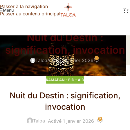
Passer à la navigation
Menu
Passer au contenu principal
RAMADAN - EID - AID
Nuit du Destin :
signification, invocation
0
Taloa
Activé 1 janvier 2026
RAMADAN - EID - AID
Nuit du Destin : signification,
invocation
0
Taloa
Activé 1 janvier 2026