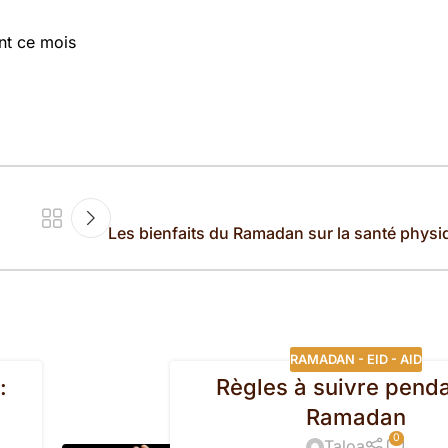
nt ce mois
Les bienfaits du Ramadan sur la santé physi
RAMADAN - EID - AID
:
Règles à suivre penda
Ramadan
0
Taloa