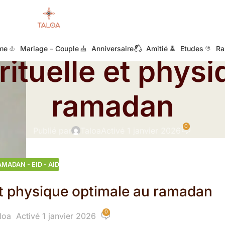
RAMADAN - EID - AID
me
Mariage – Couple
Anniversaire
Amitié
Etudes
Ra
rituelle et phys
ramadan
0
Publié par
Taloa
Activé 1 janvier 2026
AMADAN - EID - AID
 et physique optimale au ramadan
0
loa
Activé 1 janvier 2026