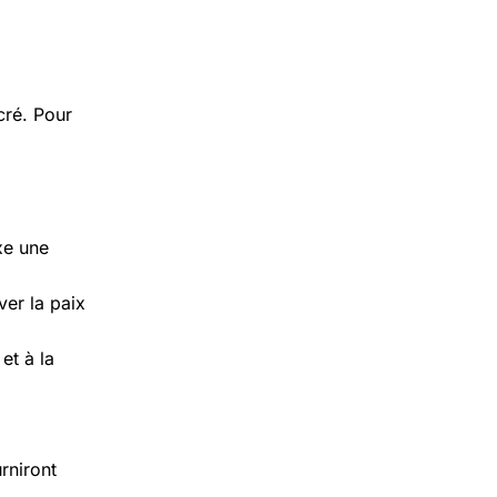
cré. Pour
xe une
ver la paix
et à la
rniront