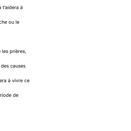
 t’aidera à
che ou le
 les prières,
s des causes
era à vivre ce
ériode de