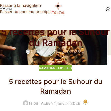
Passer à la navigation
Menu
Passer au contenu principal
RAMADAN - EID - AID
5 recettes pour le Suhour
du Ramadan
0
Taloa
Activé 1 janvier 2026
RAMADAN - EID - AID
5 recettes pour le Suhour du
Ramadan
0
Taloa
Activé 1 janvier 2026