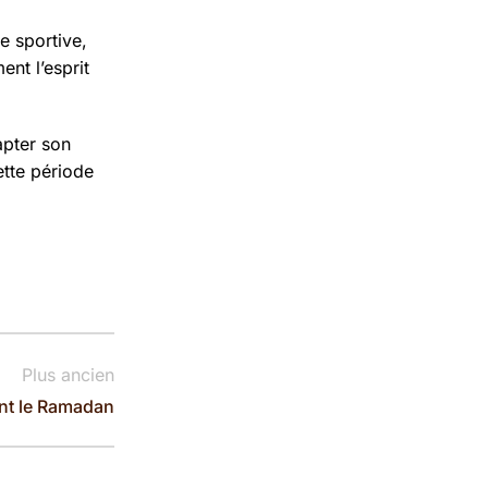
e sportive,
ent l’esprit
apter son
ette période
Plus ancien
nt le Ramadan