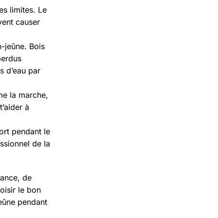
s limites. Le
vent causer
-jeûne. Bois
perdus
s d’eau par
mme la marche,
t’aider à
port pendant le
ssionnel de la
avance, de
oisir le bon
jeûne pendant