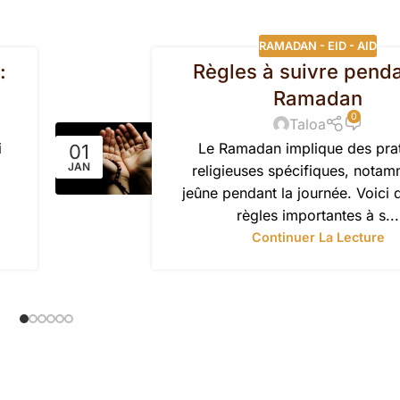
RAMADAN - EID - AID
:
Règles à suivre penda
Ramadan
0
Taloa
i
Le Ramadan implique des pra
01
JAN
religieuses spécifiques, notam
jeûne pendant la journée. Voici 
règles importantes à s...
Continuer La Lecture