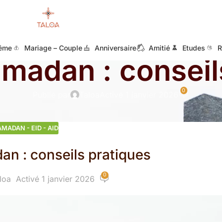
RAMADAN - EID - AID
ême
Mariage – Couple
Anniversaire
Amitié
Etudes
R
amadan : conseil
0
Publié par
Taloa
Activé 1 janvier 2026
AMADAN - EID - AID
an : conseils pratiques
0
loa
Activé 1 janvier 2026